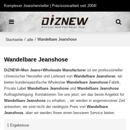
Komplexer Jeanshersteller | Präzisionsarbeit seit 2004!
Startseite
alle
/
/
Wandelbare Jeanshose
Wandelbare Jeanshose
DiZNEW+Men Jeans+Wholesale Manufacturer
ist ein professioneller
chinesischer Hersteller und Lieferant von
Wandelbare Jeanshose
, wir
bieten kundenspezifische Wholeslae
Wandelbare Jeanshose
-Fabrik,
Private Label
Wandelbare Jeanshose
und
Wandelbare Jeanshose
Auftragsfertigung. Kontaktieren Sie uns jetzt, um das beste Angebot für
Wandelbare Jeanshose
zu erhalten. , wir werden in angemessener Zeit
antworten, wir sind nicht der niedrigste Preis von
Wandelbare
Jeanshose
, aber wir werden Ihnen einen besseren Service bieten.
1 Ergebnisse