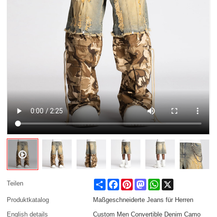
Share
Facebook
Pinterest
Mastodon
WhatsApp
X
Teilen
Produktkatalog
Maßgeschneiderte Jeans für Herren
English details
Custom Men Convertible Denim Camo