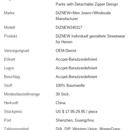
Pants with Detachable Zipper Design
Marke
DiZNEW+Men Jeans+Wholesale
Manufacturer
Modell
DiZNEW240117
Produkt
DiZNEW Individuell gestaltete Streetwear
für Herren
Versorgungsart
OEM-Dienst
Etikett
Accpet-Benutzerdefiniert
Logos
Accpet-Benutzerdefiniert
Beschlag
Accpet-Benutzerdefiniert
Stoff
100% Baumwolle
Mindestbestellmenge
30 Stck.
Herkunft
China
Stückpreis
US $ 17.95-29.95
/
piece
Port
Shenzhen, Guangzhou
Zahlungsmittel
D/A, D/P, Western Union, MoneyGram,