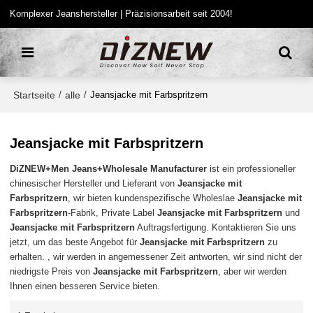
Komplexer Jeanshersteller | Präzisionsarbeit seit 2004!
Startseite
alle
/
/
Jeansjacke mit Farbspritzern
Jeansjacke mit Farbspritzern
DiZNEW+Men Jeans+Wholesale Manufacturer
ist ein professioneller
chinesischer Hersteller und Lieferant von
Jeansjacke mit
Farbspritzern
, wir bieten kundenspezifische Wholeslae
Jeansjacke mit
Farbspritzern
-Fabrik, Private Label
Jeansjacke mit Farbspritzern
und
Jeansjacke mit Farbspritzern
Auftragsfertigung. Kontaktieren Sie uns
jetzt, um das beste Angebot für
Jeansjacke mit Farbspritzern
zu
erhalten. , wir werden in angemessener Zeit antworten, wir sind nicht der
niedrigste Preis von
Jeansjacke mit Farbspritzern
, aber wir werden
Ihnen einen besseren Service bieten.