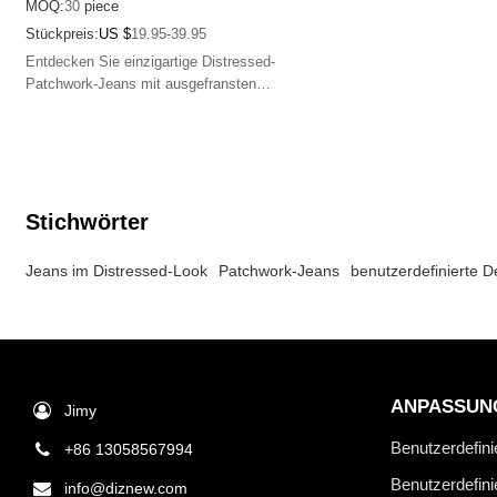
MOQ:
30
piece
Stückpreis:
US $
19.95-39.95
Entdecken Sie einzigartige Distressed-
Patchwork-Jeans mit ausgefransten
Lagen, perfekt für Streetwear und
individuelle Designs.
Stichwörter
Jeans im Distressed-Look
Patchwork-Jeans
benutzerdefinierte 
ANPASSUN
Jimy
Benutzerdefini
+86 13058567994
Benutzerdefin
info@diznew.com