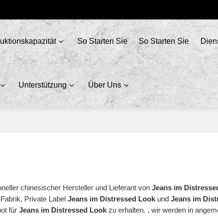
uktionskapazität
So Starten Sie
So Starten Sie
Dien
Unterstützung
Über Uns
oneller chinesischer Hersteller und Lieferant von
Jeans im Distresse
-Fabrik, Private Label
Jeans im Distressed Look
und
Jeans im Dis
bot für
Jeans im Distressed Look
zu erhalten. , wir werden in angem