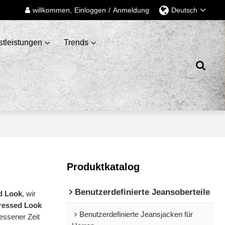
willkommen,
Einloggen
/
Anmeldung
Deutsch
stleistungen
Trends
Produktkatalog
Benutzerdefinierte Jeansoberteile
d Look
, wir
tressed Look
Benutzerdefinierte Jeansjacken für
essener Zeit