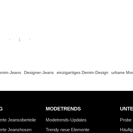
1
Denim-Jeans
Designer-Jeans
einzigartiges Denim-Design
urbane Mo
G
MODETRENDS
UNT
erte Jeansoberteile
Modetrends-Updates
Probe
ierte Jeanshosen
Trendy neue Elemente
Häufig