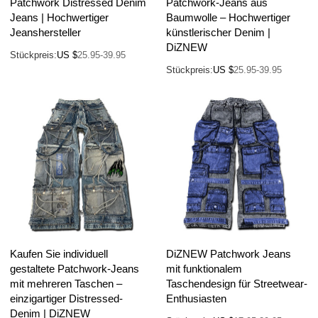
Patchwork Distressed Denim
Patchwork-Jeans aus
Jeans | Hochwertiger
Baumwolle – Hochwertiger
Jeanshersteller
künstlerischer Denim |
DiZNEW
Stückpreis:
US $
25.95-39.95
Stückpreis:
US $
25.95-39.95
Kaufen Sie individuell
DiZNEW Patchwork Jeans
gestaltete Patchwork-Jeans
mit funktionalem
mit mehreren Taschen –
Taschendesign für Streetwear-
einzigartiger Distressed-
Enthusiasten
Denim | DiZNEW