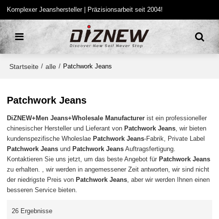
Komplexer Jeanshersteller | Präzisionsarbeit seit 2004!
Startseite
alle
/
/
Patchwork Jeans
Patchwork Jeans
DiZNEW+Men Jeans+Wholesale Manufacturer
ist ein professioneller
chinesischer Hersteller und Lieferant von
Patchwork Jeans
, wir bieten
kundenspezifische Wholeslae
Patchwork Jeans
-Fabrik, Private Label
Patchwork Jeans
und
Patchwork Jeans
Auftragsfertigung.
Kontaktieren Sie uns jetzt, um das beste Angebot für
Patchwork Jeans
zu erhalten. , wir werden in angemessener Zeit antworten, wir sind nicht
der niedrigste Preis von
Patchwork Jeans
, aber wir werden Ihnen einen
besseren Service bieten.
26 Ergebnisse