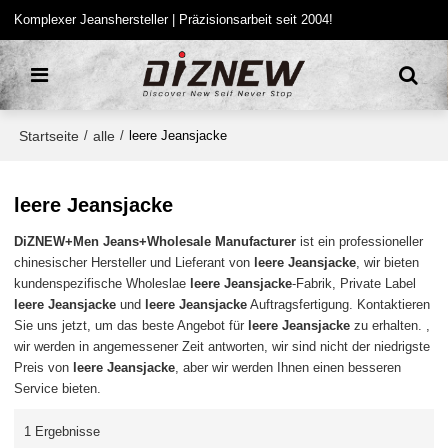
Komplexer Jeanshersteller | Präzisionsarbeit seit 2004!
Startseite
alle
/
/
leere Jeansjacke
leere Jeansjacke
DiZNEW+Men Jeans+Wholesale Manufacturer
ist ein professioneller
chinesischer Hersteller und Lieferant von
leere Jeansjacke
, wir bieten
kundenspezifische Wholeslae
leere Jeansjacke
-Fabrik, Private Label
leere Jeansjacke
und
leere Jeansjacke
Auftragsfertigung. Kontaktieren
Sie uns jetzt, um das beste Angebot für
leere Jeansjacke
zu erhalten. ,
wir werden in angemessener Zeit antworten, wir sind nicht der niedrigste
Preis von
leere Jeansjacke
, aber wir werden Ihnen einen besseren
Service bieten.
1 Ergebnisse