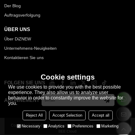
Der Blog
Auftragsverfolgung
ÜBER UNS
Über DiZNEW
Unternehmens-Neuigkeiten
Kontaktieren Sie uns
Cookie settings
FOLGEN SIE UNS
We use cookies to provide you with the best possible
experience. They also allow us to analyze user
behavior in order to constantly improve the website for
ABONNEMENT
you.
Reject All
Accept Selection
Accept all
Copyright © 2026
Dongguan Xiaofeiniu Garment Co., Ltd.
Support By
Necessary
Analytics
Preferences
Marketing
BEE Cloud