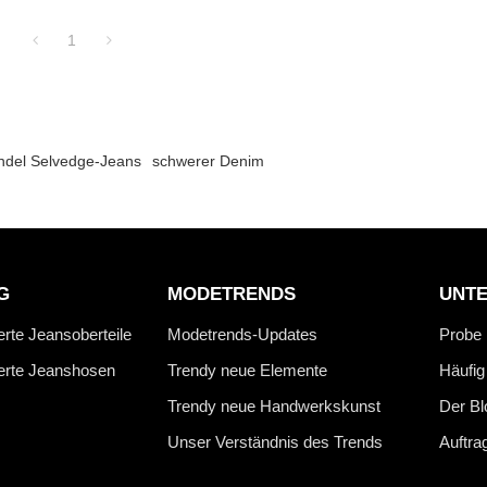
1
del Selvedge-Jeans
schwerer Denim
G
MODETRENDS
UNT
erte Jeansoberteile
Modetrends-Updates
Probe
ierte Jeanshosen
Trendy neue Elemente
Häufig
Trendy neue Handwerkskunst
Der Bl
Unser Verständnis des Trends
Auftra