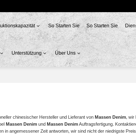
uktionskapazität
So Starten Sie
So Starten Sie
Dien
Unterstützung
Über Uns
oneller chinesischer Hersteller und Lieferant von
Massen Denim
, wir
bel
Massen Denim
und
Massen Denim
Auftragsfertigung. Kontaktiere
en in angemessener Zeit antworten, wir sind nicht der niedrigste Prei