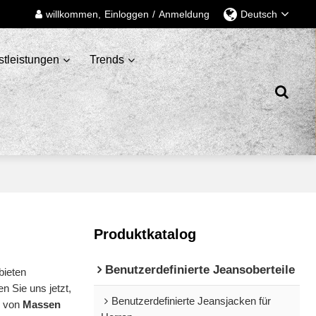
willkommen,
Einloggen
/
Anmeldung
Deutsch
stleistungen
Trends
Produktkatalog
Benutzerdefinierte Jeansoberteile
 bieten
n Sie uns jetzt,
Benutzerdefinierte Jeansjacken für
s von
Massen