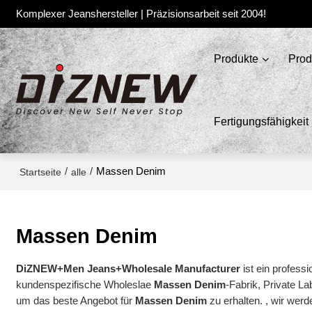
Komplexer Jeanshersteller | Präzisionsarbeit seit 2004!
Produkte
Prod
Fertigungsfähigkeit
/
/
Massen Denim
Startseite
alle
Massen Denim
DiZNEW+Men Jeans+Wholesale Manufacturer
ist ein professi
kundenspezifische Wholeslae
Massen Denim
-Fabrik, Private La
um das beste Angebot für
Massen Denim
zu erhalten. , wir werd