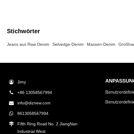
und Premium-
Großhandelsbestellungen.
Stichwörter
Jeans aus Raw Denim
Selvedge-Denim
Massen-Denim
Großhan
ANPASSUN
Jimy
Benutzerdefini
+86 13058567994
Benutzerdefin
info@diznew.com
8613058567994
Fifth Ring Road No. 2 JiangNan
Industrial West