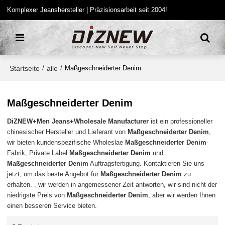
Komplexer Jeanshersteller | Präzisionsarbeit seit 2004!
Startseite
alle
/
/
Maßgeschneiderter Denim
Maßgeschneiderter Denim
DiZNEW+Men Jeans+Wholesale Manufacturer
ist ein professioneller
chinesischer Hersteller und Lieferant von
Maßgeschneiderter Denim
,
wir bieten kundenspezifische Wholeslae
Maßgeschneiderter Denim
-
Fabrik, Private Label
Maßgeschneiderter Denim
und
Maßgeschneiderter Denim
Auftragsfertigung. Kontaktieren Sie uns
jetzt, um das beste Angebot für
Maßgeschneiderter Denim
zu
erhalten. , wir werden in angemessener Zeit antworten, wir sind nicht der
niedrigste Preis von
Maßgeschneiderter Denim
, aber wir werden Ihnen
einen besseren Service bieten.