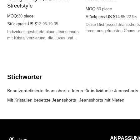
Streetstyle
MOQ:
30
piece
MOQ:
30
piece
Stückpreis:
US $
14.95-22.95
Stückpreis:
US $
12.95-19.95
Diese Distressed-Jeansshorts
ihrem ausgefransten Chaos u
Individuell gestaltete blaue Jeansshorts
intakten Nähten bieten einen 
mit Kristallverzierung, die Luxus und
kantigen Look für einen
Streetstyle vereinen. Fallen Sie mit
herausragenden Streetwear-Sti
diesem personalisierten Jeansdesign
auf.
Stichwörter
Benutzerdefinierte Jeansshorts
Ideen für individuelle Jeansshorts
Mit Kristallen besetzte Jeansshorts
Jeansshorts mit Nieten
ANPASSUN
Jimy