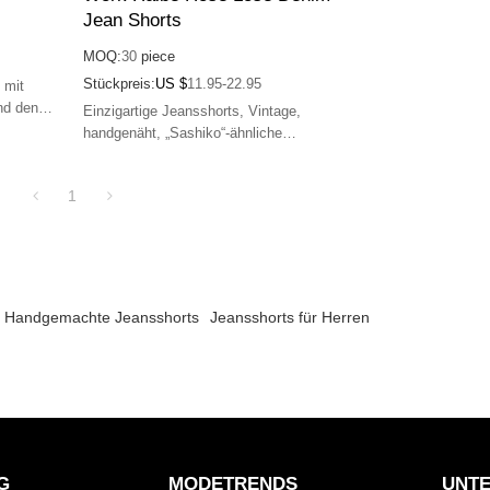
Jean Shorts
MOQ:
30
piece
Stückpreis:
US $
11.95-22.95
 mit
nd den
Einzigartige Jeansshorts, Vintage,
gewagten,
handgenäht, „Sashiko“-ähnliche
Patches, kunstvoll, „DIZNEW“,
l.
unverwechselbar, ideal für individuellen
1
Stil.
Handgemachte Jeansshorts
Jeansshorts für Herren
G
MODETRENDS
UNT