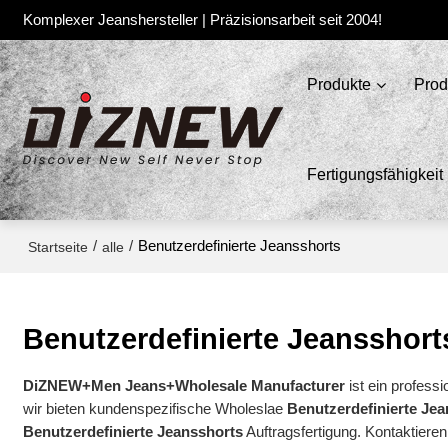
Komplexer Jeanshersteller | Präzisionsarbeit seit 2004!
Produkte
Prod
Fertigungsfähigkeit
/
/
Benutzerdefinierte Jeansshorts
Startseite
alle
Benutzerdefinierte Jeansshort
DiZNEW+Men Jeans+Wholesale Manufacturer
ist ein professi
wir bieten kundenspezifische Wholeslae
Benutzerdefinierte Je
Benutzerdefinierte Jeansshorts
Auftragsfertigung. Kontaktieren