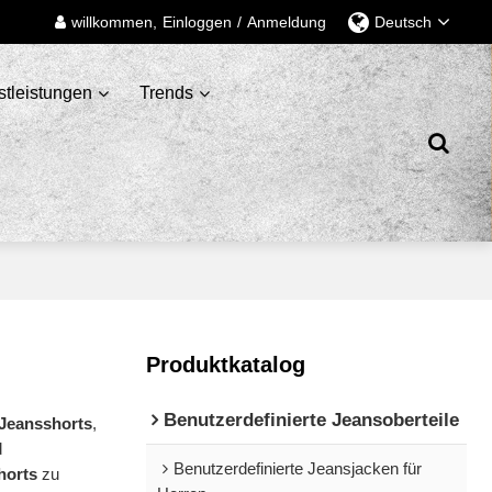
willkommen,
Einloggen
/
Anmeldung
Deutsch
stleistungen
Trends
Produktkatalog
Benutzerdefinierte Jeansoberteile
 Jeansshorts
,
d
Benutzerdefinierte Jeansjacken für
horts
zu