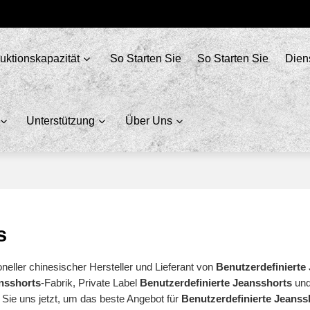
uktionskapazität
So Starten Sie
So Starten Sie
Dien
Unterstützung
Über Uns
s
oneller chinesischer Hersteller und Lieferant von
Benutzerdefinierte
ansshorts
-Fabrik, Private Label
Benutzerdefinierte Jeansshorts
un
 Sie uns jetzt, um das beste Angebot für
Benutzerdefinierte Jeanss