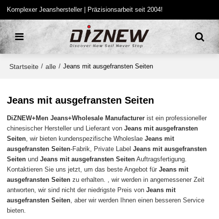
Komplexer Jeanshersteller | Präzisionsarbeit seit 2004!
Startseite
alle
/
/
Jeans mit ausgefransten Seiten
Jeans mit ausgefransten Seiten
DiZNEW+Men Jeans+Wholesale Manufacturer
ist ein professioneller
chinesischer Hersteller und Lieferant von
Jeans mit ausgefransten
Seiten
, wir bieten kundenspezifische Wholeslae
Jeans mit
ausgefransten Seiten
-Fabrik, Private Label
Jeans mit ausgefransten
Seiten
und
Jeans mit ausgefransten Seiten
Auftragsfertigung.
Kontaktieren Sie uns jetzt, um das beste Angebot für
Jeans mit
ausgefransten Seiten
zu erhalten. , wir werden in angemessener Zeit
antworten, wir sind nicht der niedrigste Preis von
Jeans mit
ausgefransten Seiten
, aber wir werden Ihnen einen besseren Service
bieten.