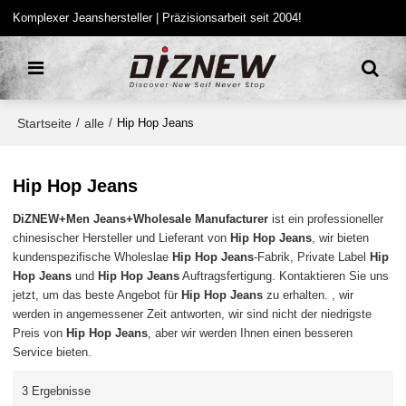
Komplexer Jeanshersteller | Präzisionsarbeit seit 2004!
Startseite
alle
/
/
Hip Hop Jeans
Hip Hop Jeans
DiZNEW+Men Jeans+Wholesale Manufacturer
ist ein professioneller
chinesischer Hersteller und Lieferant von
Hip Hop Jeans
, wir bieten
kundenspezifische Wholeslae
Hip Hop Jeans
-Fabrik, Private Label
Hip
Hop Jeans
und
Hip Hop Jeans
Auftragsfertigung. Kontaktieren Sie uns
jetzt, um das beste Angebot für
Hip Hop Jeans
zu erhalten. , wir
werden in angemessener Zeit antworten, wir sind nicht der niedrigste
Preis von
Hip Hop Jeans
, aber wir werden Ihnen einen besseren
Service bieten.
3 Ergebnisse