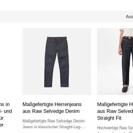
Au
s in
Maßgefertigte Herrenjeans
Maßgefertigte H
- und
aus Raw Selvedge Denim
aus Raw Selved
ür
Straight Fit
Maßgefertigte Raw Selvedge Denim-
er
Jeans in klassischer Straight-Leg-
Hochwertige Raw Se
Passform. Ideal für Boutique-Marken