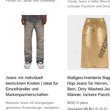
Perfekt für Casual- und Streetwear-
Trendy Jeans in heller Wasch
Marken. Anpassbar für OEM/ODM,
schmaler Passform und Distr
niedrige Mindestbestellmenge.
Details, handgefertigt für eine
Streetwear-Ästhetik.
Jeans mit individuell
Maßgeschneiderte Bag
besticktem Knoten | Ideal für
Hop-Jeans für Herren, 
Einzelhändler und
Bein, Dirty Washed-Jea
Markenpartnerschaften
Männer, lockere Passf
Markante Jeans mit einzigartigem
MOQ:
30
piece
gesticktem Knotendesign, handgefertigt
Stückpreis:
US $
24.95-39.95