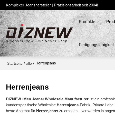
Komplexer Jeanshersteller | Präzisionsarbeit seit 2004!
Produkte
Prod
Fertigungsfähigkeit
/
/
Herrenjeans
Startseite
alle
Herrenjeans
DiZNEW+Men Jeans+Wholesale Manufacturer
ist ein professi
kundenspezifische Wholeslae
Herrenjeans
-Fabrik, Private Labe
beste Angebot für
Herrenjeans
zu erhalten. , wir werden in angem