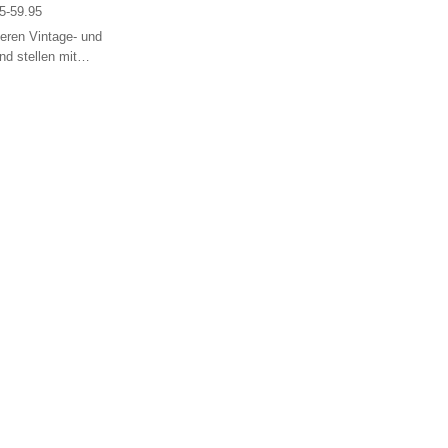
5-59.95
eren Vintage- und
d stellen mit
Patchwork-Design
gefallenes