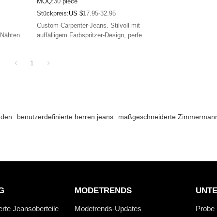
MOQ:
30
piece
Stückpreis:
US $
17.95-32.95
Custom-Carpenter-Jeans. Stilvoll mit
 Nähten
auffälligem Farbspritzer-Design, perfekt
für Liebhaber von Streetwear-Mode.
hen Look.
1
mden
benutzerdefinierte herren jeans
maßgeschneiderte Zimmerman
G
MODETRENDS
UNT
erte Jeansoberteile
Modetrends-Updates
Probe