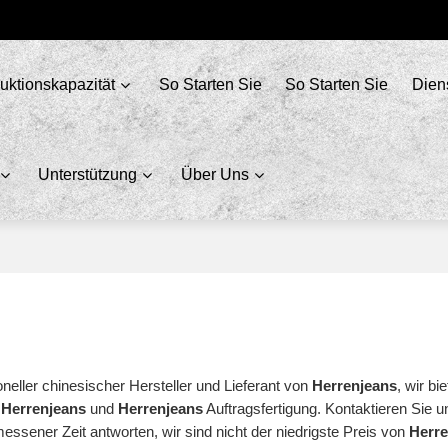
uktionskapazität
So Starten Sie
So Starten Sie
Dien
Unterstützung
Über Uns
oneller chinesischer Hersteller und Lieferant von
Herrenjeans
, wir bi
l
Herrenjeans
und
Herrenjeans
Auftragsfertigung. Kontaktieren Sie u
essener Zeit antworten, wir sind nicht der niedrigste Preis von
Herr