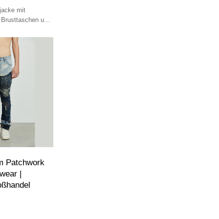
jacke mit
 Brusttaschen und
ig, trendig,
 Patchwork
wear |
oßhandel