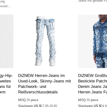
Jeans mit gerader P
ung,
und Premium-
Strapazierfähig, un
essed-
Großhandelsbestellungen.
individuell anpassbar
 stylische
oder moderne Styles
gy-Hip-
DiZNEW Herren-Jeans im
DiZNEW Großha
weites
Used-Look, Skinny-Jeans mit
Bestickte Patc
ns für
Patchwork- und
Denim Jeans Ja
orm
Reißverschlussdetails
Herren Jeans Fa
MOQ:
30
piece
MOQ:
30
piece
Stückpreis:
US $
17.95-29.95
Stückpreis:
US $
24.9