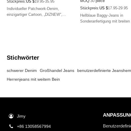
MOQ:
30
piece
Stückpreis:
US $
19.95-35.95
Stückpreis:
US $
17.95-29.95
Individueller Patchwork-Denim,
einzigartiger Cartoon, „DIZNEW“,
Hellblaue Baggy-Jeans in
kariert, jugendlich, Straßenmode, ideal
Sonderanfertigung mit breiten
für Frühling-Herbst.
und Aufschlägen für einen
übertriebenen, straßentauglic
Stichwörter
schwerer Denim
Großhandel Jeans
benutzerdefinierte Jeanshe
Herrenjeans mit weitem Bein
ANPASSUN
Jimy
Benutzerdefini
+86 13058567994