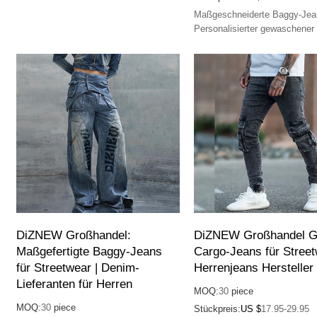
für eine mutige Streetwear-Ästhetik.
Maßgeschneiderte Baggy-Jea
Personalisierter gewaschener
bereit für Ihren Style.
DiZNEW Großhandel:
DiZNEW Großhandel G
Maßgefertigte Baggy-Jeans
Cargo-Jeans für Street
für Streetwear | Denim-
Herrenjeans Hersteller
Lieferanten für Herren
MOQ:
30
piece
MOQ:
30
piece
Stückpreis:
US $
17.95-29.95