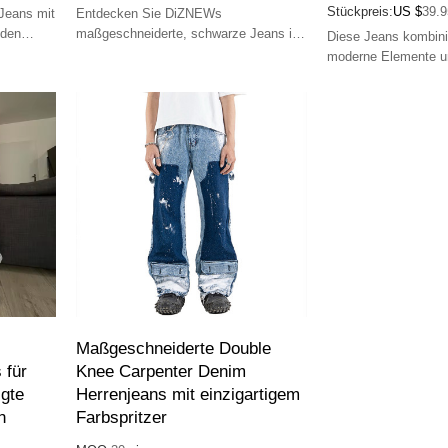
Stückpreis:
US $
39.9
Jeans mit
Entdecken Sie DiZNEWs
 den
maßgeschneiderte, schwarze Jeans im
Diese Jeans kombini
ische und
Used-Look für Streetwear.
moderne Elemente un
Maßgeschneiderte Herrenjeans für
ihrem einzigartigen 
einen einzigartigen Stil im Großhandel.
ein mutiges und aus
Lieferanten von höchster Qualität.
Modestatement dar.
Maßgeschneiderte Double
 für
Knee Carpenter Denim
igte
Herrenjeans mit einzigartigem
n
Farbspritzer