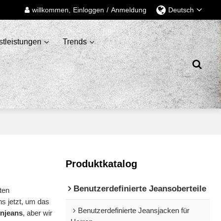
willkommen,
Einloggen
/
Anmeldung
Deutsch
stleistungen
Trends
Produktkatalog
Benutzerdefinierte Jeansoberteile
eten
ns jetzt, um das
Benutzerdefinierte Jeansjacken für
enjeans
, aber wir