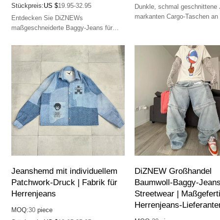
Stückpreis:
US $
19.95-32.95
Dunkle, schmal geschnittene 
markanten Cargo-Taschen an
Entdecken Sie DiZNEWs
Oberschenkeln, die eine mod
maßgeschneiderte Baggy-Jeans für
urbane Streetwear-Ästhetik
Streetwear. Großhandels-Distressed-
ausstrahlen.
Jeans für einzigartigen Stil.
Hochwertige Lieferanten für
Herrenjeans.
Jeanshemd mit individuellem
DiZNEW Großhandel
Patchwork-Druck | Fabrik für
Baumwoll-Baggy-Jeans
Herrenjeans
Streetwear | Maßgefert
Herrenjeans-Lieferante
MOQ:
30
piece