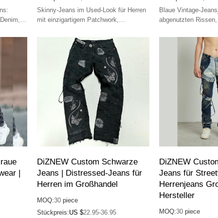
ns:
Skinny-Jeans im Used-Look für Herren
Blaue Vintage-Jeans
 Denim,
mit einzigartigem Patchwork,
abgenutzten Rissen,
Reißverschlussdetails und
Metallknöpfen; auffäll
verwaschenem Look. Perfekt für
individuell.
Streetwear und lässigen Style.
raue
DiZNEW Custom Schwarze
DiZNEW Custom
wear |
Jeans | Distressed-Jeans für
Jeans für Street
Herren im Großhandel
Herrenjeans Gr
Hersteller
MOQ:
30
piece
MOQ:
30
piece
Stückpreis:
US $
22.95-36.95