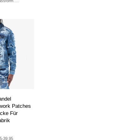
assform.
gewaschen und
 für klassische
.
ndel
hwork Patches
cke Für
brik
5-39.95