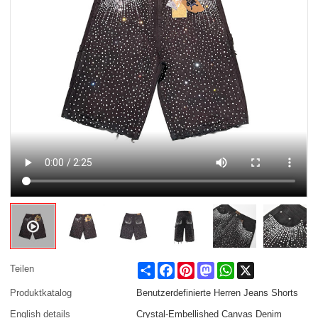
Share
Facebook
Pinterest
Mastodon
WhatsApp
X
Teilen
Produktkatalog
Benutzerdefinierte Herren Jeans Shorts
English details
Crystal-Embellished Canvas Denim