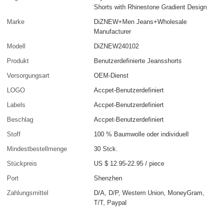
Shorts with Rhinestone Gradient Design
Marke
DiZNEW+Men Jeans+Wholesale
Manufacturer
Modell
DiZNEW240102
Produkt
Benutzerdefinierte Jeansshorts
Versorgungsart
OEM-Dienst
LOGO
Accpet-Benutzerdefiniert
Labels
Accpet-Benutzerdefiniert
Beschlag
Accpet-Benutzerdefiniert
Stoff
100 % Baumwolle oder individuell
Mindestbestellmenge
30 Stck.
Stückpreis
US $ 12.95-22.95
/
piece
Port
Shenzhen
Zahlungsmittel
D/A, D/P, Western Union, MoneyGram,
T/T, Paypal