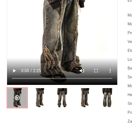
En
Ma
Mo
Pr
Ve
Et
Lo
Be
St
Mi
He
St
Po
Za