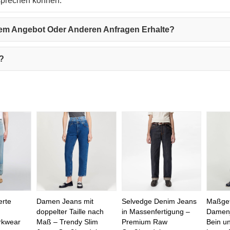
esprechen können.
inem Angebot Oder Anderen Anfragen Erhalte?
n?
erte
Damen Jeans mit
Selvedge Denim Jeans
Maßgef
doppelter Taille nach
in Massenfertigung –
Damenj
rkwear
Maß – Trendy Slim
Premium Raw
Bein u