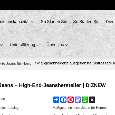
uktionskapazität
So Starten Sie
So Starten Sie
Dien
Unterstützung
Über Uns
/
Maßgeschneiderte ausgefranste Distressed-J
te Jeans für Herren
Jeans – High-End-Jeanshersteller | DiZNEW
Share
Facebook
Pinterest
Mastodon
WhatsApp
X
ilen
oduktkatalog
Maßgeschneiderte Jeans für Herren