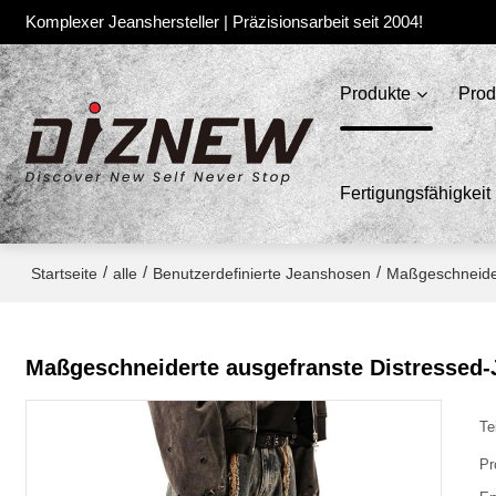
Komplexer Jeanshersteller | Präzisionsarbeit seit 2004!
Produkte
Prod
Fertigungsfähigkeit
/
/
/
Startseite
alle
Benutzerdefinierte Jeanshosen
Maßgeschneider
Maßgeschneiderte ausgefranste Distressed-
Te
Pr