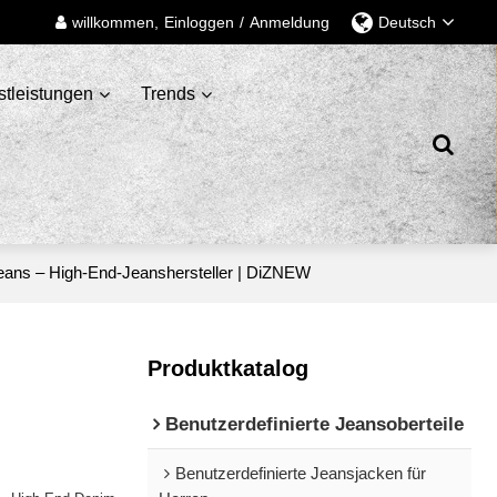
willkommen,
Einloggen
/
Anmeldung
Deutsch
stleistungen
Trends
eans – High-End-Jeanshersteller | DiZNEW
Produktkatalog
Benutzerdefinierte Jeansoberteile
Benutzerdefinierte Jeansjacken für