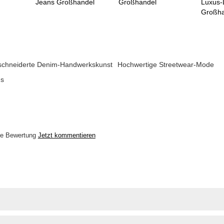
Jeans Großhandel
Großhandel
Luxus-
Großha
chneiderte Denim-Handwerkskunst
Hochwertige Streetwear-Mode
ns
ne Bewertung
Jetzt kommentieren