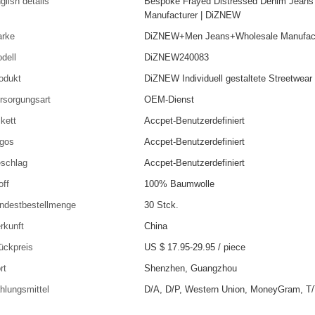
glish details
Bespoke Frayed Distressed Denim Jeans
Manufacturer | DiZNEW
rke
DiZNEW+Men Jeans+Wholesale Manufact
dell
DiZNEW240083
odukt
DiZNEW Individuell gestaltete Streetwear 
rsorgungsart
OEM-Dienst
ikett
Accpet-Benutzerdefiniert
gos
Accpet-Benutzerdefiniert
schlag
Accpet-Benutzerdefiniert
off
100% Baumwolle
ndestbestellmenge
30 Stck.
rkunft
China
ückpreis
US $ 17.95-29.95
/
piece
rt
Shenzhen, Guangzhou
hlungsmittel
D/A, D/P, Western Union, MoneyGram, T/