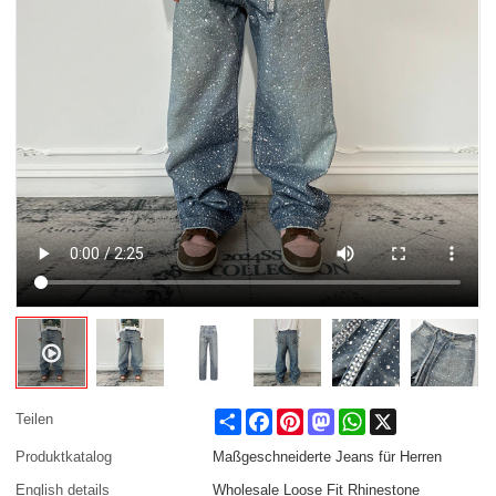
Share
Facebook
Pinterest
Mastodon
WhatsApp
X
Teilen
Produktkatalog
Maßgeschneiderte Jeans für Herren
English details
Wholesale Loose Fit Rhinestone