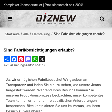
Komplexer Jeanshersteller | Präzisionsarbeit seit 2004!
Startseite
alle
Herstellung
/
/
/
Sind Fabrikbesichtigungen erlaubt?
Sind Fabrikbesichtigungen erlaubt?
Share
Facebook
Pinterest
Mastodon
WhatsApp
X
Aktualisierungszeit:
2025/1/3
Ja, wir ermöglichen Fabrikbesuche! Wir glauben an
Transparenz und laden Sie ein, zu sehen, wie unsere Jeans
hergestellt werden. Während Ihres Besuchs können Sie
unseren Produktionsprozess beobachten, unser kompetentes
Team kennenlernen und Ihre spezifischen Anforderungen
besprechen. Bitte kontaktieren Sie uns im Voraus, um Ihren
Besuch zu vereinbaren.