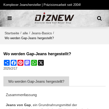
Komplexer Jeanshersteller | Präzisionsarbeit seit 2004!
Startseite
alle
Jeans-Basics
/
/
/
Wo werden Gap-Jeans hergestellt?
Wo werden Gap-Jeans hergestellt?
Share
Facebook
Pinterest
Mastodon
WhatsApp
X
2025/2/17
Wo werden Gap-Jeans hergestellt?
Zusammenfassung
Jeans von Gap
, ein Grundnahrungsmittel der