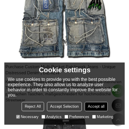
Purchase Custom Multi-Pocket Patchwork Jeans - Unique
Cookie settings
Distressed Denim | DiZNEW
We use cookies to provide you with the best possible
Kaufen Sie individuell gestaltete Patchwork-Jeans mit mehreren
experience. They also allow us to analyze user
Taschen von DiZNEW. Einzigartiger Distressed-Denim mit
behavior in order to constantly improve the website for
praktischen Taschen, maßgeschneidert für hochmodische
you.
Streetwear.
Reject All
Accept Selection
Accept all
Necessary
Analytics
Preferences
Marketing