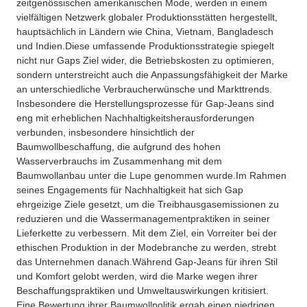
zeitgenössischen amerikanischen Mode, werden in einem
vielfältigen Netzwerk globaler Produktionsstätten hergestellt,
hauptsächlich in Ländern wie China, Vietnam, Bangladesch
und Indien.
Diese umfassende Produktionsstrategie spiegelt
nicht nur Gaps Ziel wider, die Betriebskosten zu optimieren,
sondern unterstreicht auch die Anpassungsfähigkeit der Marke
an unterschiedliche Verbraucherwünsche und Markttrends.
Insbesondere die Herstellungsprozesse für Gap-Jeans sind
eng mit erheblichen Nachhaltigkeitsherausforderungen
verbunden, insbesondere hinsichtlich der
Baumwollbeschaffung, die aufgrund des hohen
Wasserverbrauchs im Zusammenhang mit dem
Baumwollanbau unter die Lupe genommen wurde.
Im Rahmen
seines Engagements für Nachhaltigkeit hat sich Gap
ehrgeizige Ziele gesetzt, um die Treibhausgasemissionen zu
reduzieren und die Wassermanagementpraktiken in seiner
Lieferkette zu verbessern. Mit dem Ziel, ein Vorreiter bei der
ethischen Produktion in der Modebranche zu werden, strebt
das Unternehmen danach.
Während Gap-Jeans für ihren Stil
und Komfort gelobt werden, wird die Marke wegen ihrer
Beschaffungspraktiken und Umweltauswirkungen kritisiert.
Eine Bewertung ihrer Baumwollpolitik ergab einen niedrigen