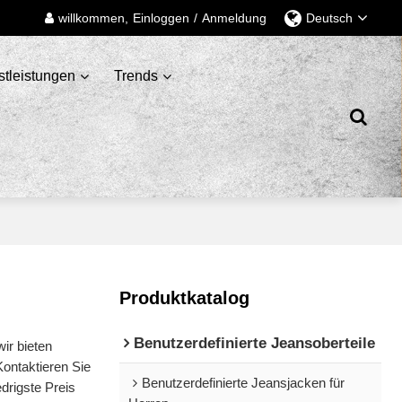
willkommen,
Einloggen
/
Anmeldung
Deutsch
stleistungen
Trends
Produktkatalog
Benutzerdefinierte Jeansoberteile
 wir bieten
Kontaktieren Sie
Benutzerdefinierte Jeansjacken für
edrigste Preis