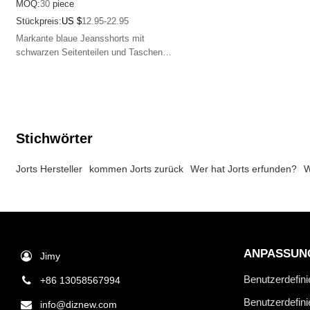
MOQ:
30
piece
Stückpreis:
US $
12.95-22.95
Markante blaue Jeansshorts mit
schwarzen Seitenteilen und Taschen
und auffälligem Flammenmuster für ein
einzigartiges Streetfashion-Flair.
Stichwörter
Jorts Hersteller
kommen Jorts zurück
Wer hat Jorts erfunden?
W
ANPASSUN
Jimy
Benutzerdefini
+86 13058567994
Benutzerdefin
info@diznew.com