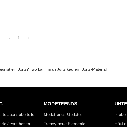
1
as ist ein Jorts?
wo kann man Jorts kaufen
Jorts-Material
G
MODETRENDS
UNT
erte Jeansoberteile
Modetrends-Updates
Probe
ierte Jeanshosen
Trendy neue Elemente
Häufig